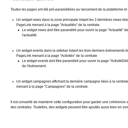
Toutes les pages ont été pré-paramétrées au lancement de la plateforme et c
Un widget news dans la zone principale listant les 3 dernières news li
PageLink menant à la page "Actualités" de la centrale.
Le widget news doit être paramétré pour ouvrir la page "Actualité" de 
l'actualité.
Un widget events dans la sidebar listant les trois derniers événements 
PageLink menant à la page "Activités" de la centrale.
Le widget events doit être paramétré pour ouvrir la page "ActivitéDétai
de l'événement.
Un widget campagnes affichant la dernière campagne liées à la centr
menant à la page "Campagnes" de la centrale.
Il est conseillé de maintenir cette configuration pour garder une cohérence
des centrales. Toutefois, des widgets peuvent être ajoutés aussi bien en zo