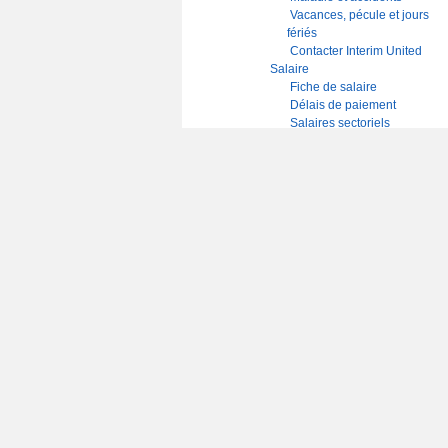
Vacances, pécule et jours
fériés
Contacter Interim United
Salaire
Fiche de salaire
Délais de paiement
Salaires sectoriels
Salaire minimum
Index Salaire
Classification des fonctions
Prime de fin d'année et
13ème mois
Avez-vous droit à une
prime de fin d'année?
Primes de fin d'année:
aperçu par secteur
Salaire brut-net
Avantages extralégaux
Chèques-repas et éco-
chèques
Pension complémentaire
Voiture de société
Frais de transport et autres
coûts
Saisie sur salaire