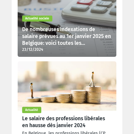
Actualité sociale
De nombreuses indexations de
salaire prévues au 1er janvier 2025 en
Belgique: voici toutes les
23/12/2024
informations
Actualité
Le salaire des professions libérales
en hausse dès janvier 2024
En Belgique, les professions libérales (CP