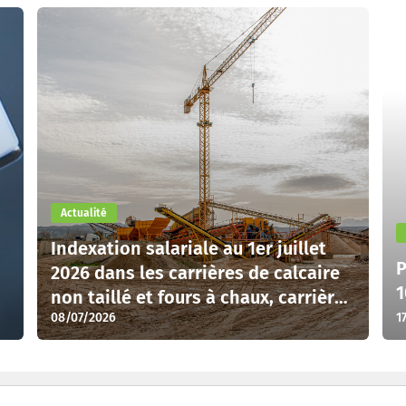
Actualité
Indexation salariale au 1er juillet
P
2026 dans les carrières de calcaire
1
non taillé et fours à chaux, carrières
08/07/2026
1
et fours à dolomies (SCP102.09)