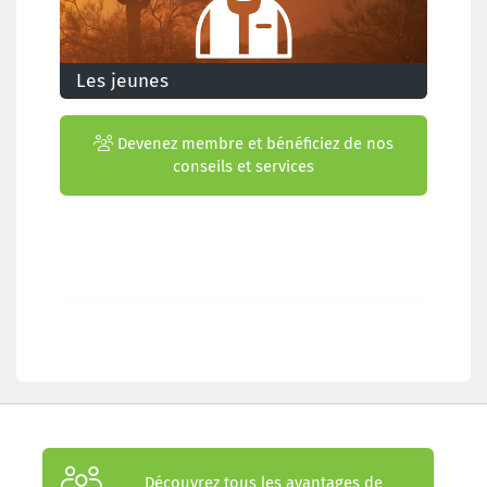
Les jeunes
Que signifie l'accord de l'Arizona pour les
jeunes?
Devenez membre et bénéficiez de nos
conseils et services
Découvrez tous les avantages de