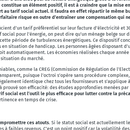
s constitue un élément positif, il est à craindre que la mise 
 au tarif social actuel. Il faudra en effet répartir le même
rfaitaire risque en outre d’entraîner une compensation qui ne 
ient d’un tarif préférentiel sur leur facture d’électricité et 
if social pour l’énergie, on peut dire qu’un ménage belge sur d
 cette période de turbulences énergétiques. Ce dispositif co
 en situation de handicap. Les personnes âgées disposant d’u
oit automatiquement. Les économies réalisées chaque année
 situation du marché.
niables, comme la CREG (Commission de Régulation de l’Electr
ransparent, puisque l’octroi s’opère sans procédure complexe,
est également identique chez tous les fournisseurs et s’appliq
éjà prouvé son efficacité: des études approfondies menées par 
rif social est l’outil le plus efficace pour lutter contre la pré
tinence en temps de crise.
ompromettre ces atouts
. Si le statut social est actuellement l
 à faibles revenus. C’est un point positif car la volatilité des