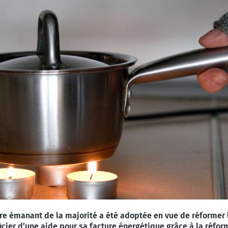
re émanant de la majorité a été adoptée en vue de réformer le
icier d’une aide pour sa facture énergétique grâce à la réform