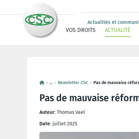
Actualités et commun
VOS DROITS
ACTUALITÉ
Campagnes
Sociaal energietar
Newsletter CSC
...
Newsletter CSC
Pas de mauvaise réforme
Pas de mauvaise réforme
Auteur
: Thomas Vael
Date
: juillet 2025