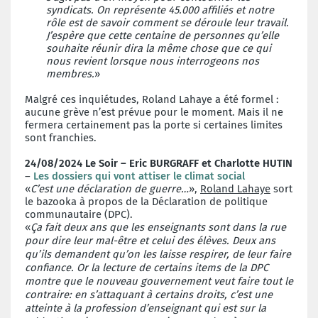
syndicats. On représente 45.000 affiliés et notre
rôle est de savoir comment se déroule leur travail.
J’espère que cette centaine de personnes qu’elle
souhaite réunir dira la même chose que ce qui
nous revient lorsque nous interrogeons nos
membres.
»
Malgré ces inquiétudes, Roland Lahaye a été formel :
aucune grève n’est prévue pour le moment. Mais il ne
fermera certainement pas la porte si certaines limites
sont franchies.
24/08/2024 Le Soir – Eric BURGRAFF et Charlotte HUTIN
–
Les dossiers qui vont attiser le climat social
«
C’est une déclaration de guerre…
»,
Roland Lahaye
sort
le bazooka à propos de la Déclaration de politique
communautaire (DPC).
«
Ça fait deux ans que les enseignants sont dans la rue
pour dire leur mal-être et celui des élèves. Deux ans
qu’ils demandent qu’on les laisse respirer, de leur faire
confiance. Or la lecture de certains items de la DPC
montre que le nouveau gouvernement veut faire tout le
contraire: en s’attaquant à certains droits, c’est une
atteinte à la profession d’enseignant qui est sur la