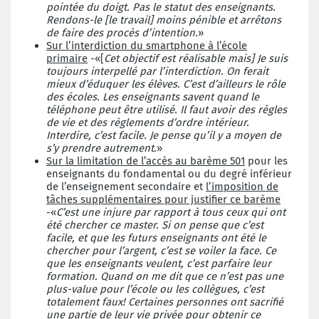
pointée du doigt. Pas le statut des enseignants.
Rendons-le [le travail] moins pénible et arrêtons
de faire des procès d’intention.
»
Sur l’interdiction du smartphone à l’école
primaire
-«[
Cet objectif est réalisable mais] Je suis
toujours interpellé par l’interdiction. On ferait
mieux d’éduquer les élèves. C’est d’ailleurs le rôle
des écoles. Les enseignants savent quand le
téléphone peut être utilisé. Il faut avoir des règles
de vie et des règlements d’ordre intérieur.
Interdire, c’est facile. Je pense qu’il y a moyen de
s’y prendre autrement.
»
Sur la limitation de l’accès au barème 501
pour les
enseignants du fondamental ou du degré inférieur
de l’enseignement secondaire et
l’imposition de
tâches supplémentaires pour justifier ce barème
-«
C’est une injure par rapport à tous ceux qui ont
été chercher ce master. Si on pense que c’est
facile, et que les futurs enseignants ont été le
chercher pour l’argent, c’est se voiler la face. Ce
que les enseignants veulent, c’est parfaire leur
formation. Quand on me dit que ce n’est pas une
plus-value pour l’école ou les collègues, c’est
totalement faux! Certaines personnes ont sacrifié
une partie de leur vie privée pour obtenir ce