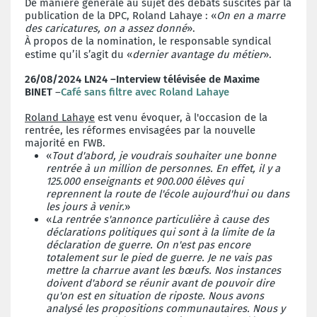
De manière générale au sujet des débats suscités par la
publication de la DPC, Roland Lahaye : «
On en a marre
des caricatures, on a assez donné
».
À propos de la nomination, le responsable syndical
estime qu’il s’agit du «
dernier avantage du métier
».
26/08/2024 LN24 –Interview télévisée de Maxime
BINET
–
Café sans filtre avec Roland Lahaye
Roland Lahaye
est venu évoquer, à l'occasion de la
rentrée, les réformes envisagées par la nouvelle
majorité en FWB.
«
Tout d'abord, je voudrais souhaiter une bonne
rentrée à un million de personnes. En effet, il y a
125.000 enseignants et 900.000 élèves qui
reprennent la route de l'école aujourd'hui ou dans
les jours à venir.
»
«
La rentrée s'annonce particulière à cause des
déclarations politiques qui sont à la limite de la
déclaration de guerre. On n'est pas encore
totalement sur le pied de guerre. Je ne vais pas
mettre la charrue avant les bœufs. Nos instances
doivent d'abord se réunir avant de pouvoir dire
qu'on est en situation de riposte. Nous avons
analysé les propositions communautaires. Nous y