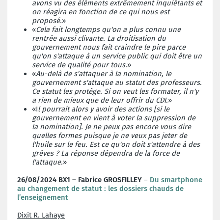
avons vu des éléments extrêmement inquiétants et
on réagira en fonction de ce qui nous est
proposé.
»
«
Cela fait longtemps qu'on a plus connu une
rentrée aussi clivante. La droitisation du
gouvernement nous fait craindre le pire parce
qu'on s'attaque à un service public qui doit être un
service de qualité pour tous.
»
«
Au-delà de s'attaquer à la nomination, le
gouvernement s'attaque au statut des professeurs.
Ce statut les protège. Si on veut les formater, il n'y
a rien de mieux que de leur offrir du CDI.
»
«I
l pourrait alors y avoir des actions [si le
gouvernement en vient à voter la suppression de
la nomination]. Je ne peux pas encore vous dire
quelles formes puisque je ne veux pas jeter de
l'huile sur le feu. Est ce qu'on doit s'attendre à des
grèves ? La réponse dépendra de la force de
l'attaque.
»
26/08/2024 BX1 – Fabrice GROSFILLEY
–
Du smartphone
au changement de statut : les dossiers chauds de
l’enseignement
Dixit R. Lahaye