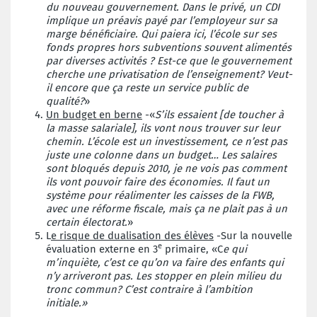
du nouveau gouvernement. Dans le privé, un CDI
implique un préavis payé par l’employeur sur sa
marge bénéficiaire. Qui paiera ici, l’école sur ses
fonds propres hors subventions souvent alimentés
par diverses activités ? Est-ce que le gouvernement
cherche une privatisation de l’enseignement? Veut-
il encore que ça reste un service public de
qualité?
»
Un budget en berne
-«
S’ils essaient [de toucher à
la masse salariale], ils vont nous trouver sur leur
chemin. L’école est un investissement, ce n’est pas
juste une colonne dans un budget… Les salaires
sont bloqués depuis 2010, je ne vois pas comment
ils vont pouvoir faire des économies. Il faut un
système pour réalimenter les caisses de la FWB,
avec une réforme fiscale, mais ça ne plait pas à un
certain électorat.
»
L
e risque de dualisation des élèves
-Sur la nouvelle
e
évaluation externe en 3
primaire, «C
e qui
m’inquiète, c’est ce qu’on va faire des enfants qui
n’y arriveront pas. Les stopper en plein milieu du
tronc commun? C’est contraire à l’ambition
initiale.»