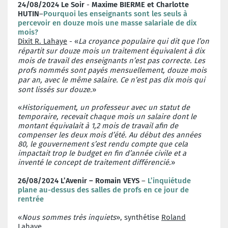
24/08/2024 Le Soir
-
Maxime BIERME et Charlotte
HUTIN
–
Pourquoi les enseignants sont les seuls à
percevoir en douze mois une masse salariale de dix
mois?
Dixit R. Lahaye
- «
La croyance populaire qui dit que l’on
répartit sur douze mois un traitement équivalent à dix
mois de travail des enseignants n’est pas correcte. Les
profs nommés sont payés mensuellement, douze mois
par an, avec le même salaire. Ce n’est pas dix mois qui
sont lissés sur douze.
»
«
Historiquement, un professeur avec un statut de
temporaire, recevait chaque mois un salaire dont le
montant équivalait à 1,2 mois de travail afin de
compenser les deux mois d’été. Au début des années
80, le gouvernement s’est rendu compte que cela
impactait trop le budget en fin d’année civile et a
inventé le concept de traitement différencié.
»
26/08/2024 L’Avenir – Romain VEYS
–
L’inquiétude
plane au-dessus des salles de profs en ce jour de
rentrée
«
Nous sommes très inquiets
», synthétise
Roland
Lahaye
.