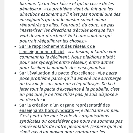
barème. Qu’on leur laisse et qu’on cesse de les
pénaliser.
» -«
Le problème vient du fait que les
directions estiment qu’il n’est pas normal que des
enseignants qui ont le master soient mieux
rémunérés qu’elles. Pourquoi, du coup, ne pas
‘masteriser’ les directions d’écoles lorsque l’on
veut devenir directeur? Voilà une solution qui
pourrait rééquilibrer les choses.
»
Sur le rapprochement des réseaux de
l’enseignement officiel
-«
La fusion, il faudra voir
comment ils la déclinent. Nous plaidions plutôt
pour des synergies entre réseaux, entre autres
pour faciliter la mobilité des enseignants
.»
Sur l’évaluation du pacte d’excellence
-«L
e pacte
pose problème parce qu’il a amené une surcharge
de travail. Je suis pour un rééquilibrage. De là à
jeter tout le pacte d’excellence à la poubelle, c’est
un pas que je ne franchirai pas. Je suis disposé à
en discuter.
»
S
ur la création d’un organe représentatif des
enseignants hors syndicats
-«J
e déchante un peu.
C’est peut-être nier le rôle des organisations
syndicales ou considérer que nous ne sommes pas
représentatifs de notre personnel. J’espère qu’il ne
s’agit pas d’un moyen pour contourner les