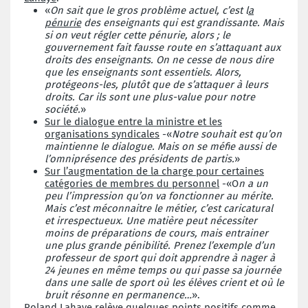
«
On sait que le gros problème actuel, c’est l
a
pénurie
des enseignants qui est grandissante. Mais
si on veut régler cette pénurie, alors ; le
gouvernement fait fausse route en s’attaquant aux
droits des enseignants. On ne cesse de nous dire
que les enseignants sont essentiels. Alors,
protégeons-les, plutôt que de s’attaquer à leurs
droits. Car ils sont une plus-value pour notre
société.
»
Sur le dialogue entre la ministre et les
organisations syndicales
-«
Notre souhait est qu’on
maintienne le dialogue. Mais on se méfie aussi de
l’omniprésence des présidents de partis.
»
Sur l’augmentation de la charge pour certaines
catégories de membres du personnel
-«O
n a un
peu l’impression qu’on va fonctionner au mérite.
Mais c’est méconnaitre le métier, c’est caricatural
et irrespectueux. Une matière peut nécessiter
moins de préparations de cours, mais entrainer
une plus grande pénibilité. Prenez l’exemple d’un
professeur de sport qui doit apprendre à nager à
24 jeunes en même temps ou qui passe sa journée
dans une salle de sport où les élèves crient et où le
bruit résonne en permanence…
».
Roland Lahaye relève quelques points positifs comme