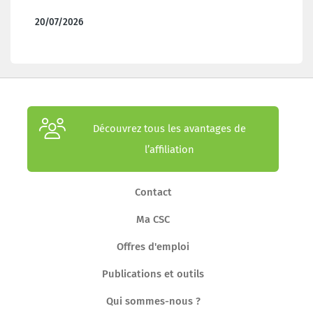
pénalise à nouveau les pensionnés et remet en
cause des accords conclus avec les partenaires
20/07/2026
sociaux.
Découvrez tous les avantages de
l’affiliation
Contact
Ma CSC
Offres d'emploi
Publications et outils
Qui sommes-nous ?