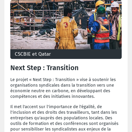
CSCBIE et Qatar
La CSCBIE dénonce depuis de nombreuses années les
conditions de vie et de travail pénibles des ouvriers
Next Step : Transition
(migrants) de la construction au Qatar. La CSCBIE qui
s’était d’ailleurs rendue au Qatar une première fois
Le projet « Next Step : Transition » vise à soutenir les
en octobre 2013 avait, à l’époque, déjà constaté la
organisations syndicales dans la transition vers une
tragédie humaine et lancé l’alarme auprès des
économie neutre en carbone, en développant des
autorités locales et certaines entreprises de
compétences et des initiatives innovantes.
construction actives sur les chantiers.
Il met l'accent sur l'importance de l'égalité, de
l'inclusion et des droits des travailleurs, tant dans les
entreprises qu'auprès des populations locales. Des
outils de formation et des conférences sont organisés
pour sensibiliser les syndicalistes aux enjeux de la