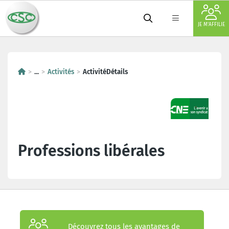
JE M'AFFILIE
...
Activités
ActivitéDétails
Professions libérales
Découvrez tous les avantages de