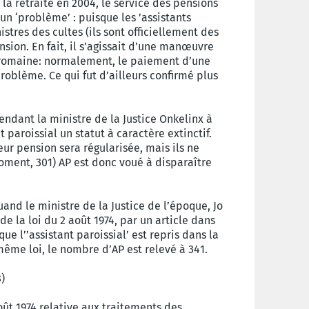
la retraite en 2004, le service des pensions
un ‘problème’ : puisque les ’assistants
tres des cultes (ils sont officiellement des
ension. En fait, il s’agissait d’une manœuvre
ue romaine: normalement, le paiement d’une
problème. Ce qui fut d’ailleurs confirmé plus
dant la ministre de la Justice Onkelinx à
t paroissial un statut à caractère extinctif.
eur pension sera régularisée, mais ils ne
oment, 301) AP est donc voué à disparaître
uand le ministre de la Justice de l’époque, Jo
e la loi du 2 août 1974, par un article dans
e l’’assistant paroissial’ est repris dans la
ême loi, le nombre d’AP est relevé à 341.
)
août 1974 relative aux traitements des