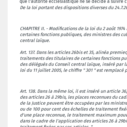
que l’autorité ecclésiastique ne se décide à suivre c
De la loi portant des dispositions diverses du 24.7.
CHAPITRE II. - Modifications de la loi du 2 août 1974
certaines fonctions publiques, des ministres des cu
central laïque.
Art. 137. Dans les articles 26bis et 35, alinéa premier
traitements des titulaires de certaines fonctions pu
des délégués du Conseil central laïque, inséré par 
loi du 11 juillet 2005, le chiffre " 301 " est remplacé p
Art. 138. Dans la même loi, il est inséré un article 3
des articles 26 à 29bis, les places reconnues du cadr
de la Justice peuvent être occupées par les ministr
ou de 100 pour cent des échelles de traitement fixé
d'une place reconnue, le traitement maximum pouva
dans le cadre de l'application des articles 26 à 29b
traitement fixées par ces articles. ".