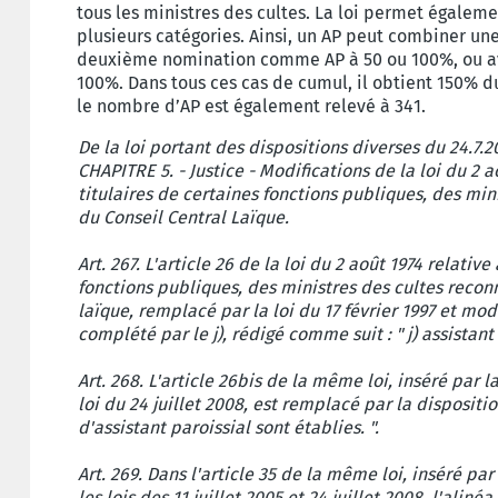
tous les ministres des cultes. La loi permet égalem
plusieurs catégories. Ainsi, un AP peut combiner 
deuxième nomination comme AP à 50 ou 100%, ou a
100%. Dans tous ces cas de cumul, il obtient 150% d
le nombre d’AP est également relevé à 341.
De la loi portant des dispositions diverses du 24.7.
CHAPITRE 5. - Justice - Modifications de la loi du 2 
titulaires de certaines fonctions publiques, des min
du Conseil Central Laïque.
Art. 267. L'article 26 de la loi du 2 août 1974 relativ
fonctions publiques, des ministres des cultes recon
laïque, remplacé par la loi du 17 février 1997 et modif
complété par le j), rédigé comme suit : " j) assistant p
Art. 268. L'article 26bis de la même loi, inséré par 
loi du 24 juillet 2008, est remplacé par la disposition
d'assistant paroissial sont établies. ".
Art. 269. Dans l'article 35 de la même loi, inséré pa
les lois des 11 juillet 2005 et 24 juillet 2008, l'aliné