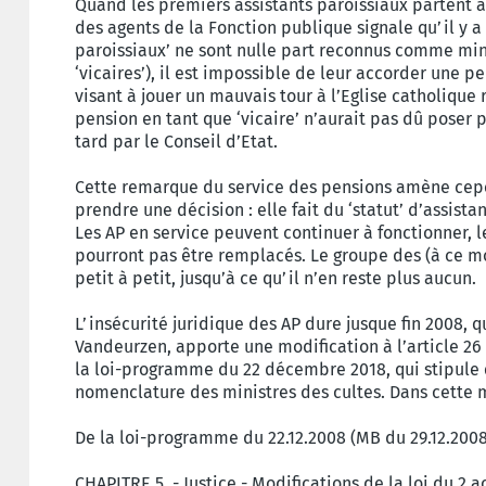
Quand les premiers assistants paroissiaux partent à 
des agents de la Fonction publique signale qu’il y a 
paroissiaux’ ne sont nulle part reconnus comme minis
‘vicaires’), il est impossible de leur accorder une p
visant à jouer un mauvais tour à l’Eglise catholiq
pension en tant que ‘vicaire’ n’aurait pas dû poser 
tard par le Conseil d’Etat.
Cette remarque du service des pensions amène cepen
prendre une décision : elle fait du ‘statut’ d’assistan
Les AP en service peuvent continuer à fonctionner, l
pourront pas être remplacés. Le groupe des (à ce m
petit à petit, jusqu’à ce qu’il n’en reste plus aucun.
L’insécurité juridique des AP dure jusque fin 2008, q
Vandeurzen, apporte une modification à l’article 26 d
la loi-programme du 22 décembre 2018, qui stipule qu
nomenclature des ministres des cultes. Dans cette m
De la loi-programme du 22.12.2008 (MB du 29.12.2008
CHAPITRE 5. - Justice - Modifications de la loi du 2 