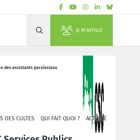
JE M'AFFILIE
Rechercher
ire des assistants paroissiaux
S DES CULTES
QUI FAIT QUOI ?
ACTIVITÉS
PUBLICAT
 Services Publics,