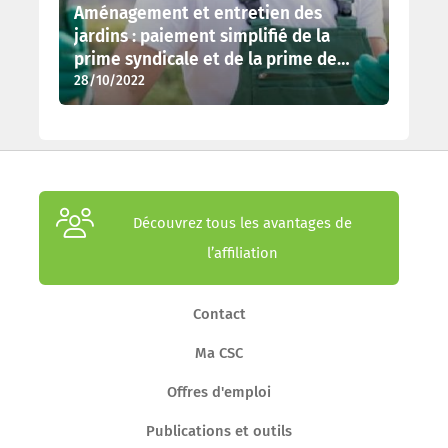
Aménagement et entretien des
jardins : paiement simplifié de la
prime syndicale et de la prime de
28/10/2022
fidélité
Découvrez tous les avantages de
l’affiliation
Contact
Ma CSC
Offres d'emploi
Publications et outils