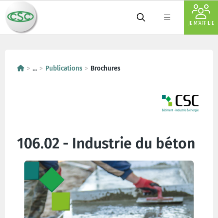
JE M'AFFILIE
...
Publications
Brochures
106.02 - Industrie du béton