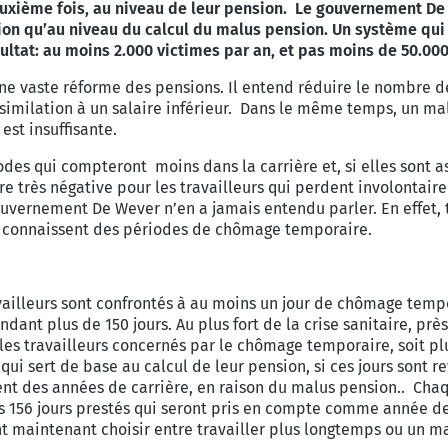
uxième fois, au niveau de leur pension. Le gouvernement De 
on qu’au niveau du calcul du malus pension. Un système qui f
ultat: au moins 2.000 victimes par an, et pas moins de 50.000
e vaste réforme des pensions. Il entend réduire le nombre de
ssimilation à un salaire inférieur. Dans le même temps, un ma
 est insuffisante.
es qui compteront moins dans la carrière et, si elles sont ass
ure très négative pour les travailleurs qui perdent involontai
vernement De Wever n’en a jamais entendu parler. En effet, 
i connaissent des périodes de chômage temporaire.
availleurs sont confrontés à au moins un jour de chômage temp
ant plus de 150 jours. Au plus fort de la crise sanitaire, prè
les travailleurs concernés par le chômage temporaire, soit p
i sert de base au calcul de leur pension, si ces jours sont rev
nt des années de carrière, en raison du malus pension.. Chaq
156 jours prestés qui seront pris en compte comme année de c
ont maintenant choisir entre travailler plus longtemps ou un 