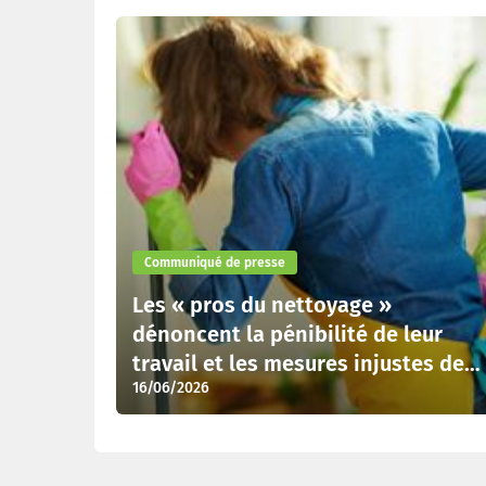
Dernières actualités
Communiqué de presse
Les « pros du nettoyage »
dénoncent la pénibilité de leur
travail et les mesures injustes de
16/06/2026
l’Arizona