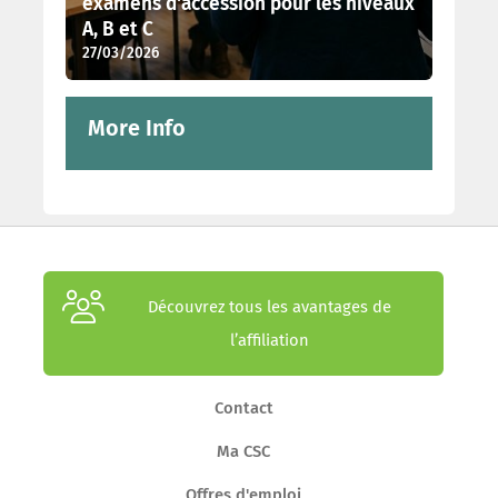
examens d'accession pour les niveaux
A, B et C
27/03/2026
More Info
Découvrez tous les avantages de
l’affiliation
Contact
Ma CSC
Offres d'emploi