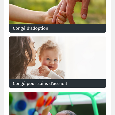
Congé d'adoption
Les deux parents qui adoptent un enfant ont droit à
un congé d’adoption. La durée du congé d'adoption
dépend de l'âge de l'enfant adopté.
Congé pour soins d'accueil
Le travailleur qui accueille un enfant bénéficie de 6
jours par pour effectuer des missions liées au
placement.