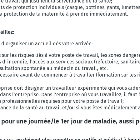
e travail qui justifient la surveillance de la santé;
 de protection individuels (casque, bottines, gants, lunettes,..
 la protection de la maternité à prendre immédiatement.
aillez:
e d’organiser un accueil dès votre
arrivée:
sur les risques liés à votre poste de
travail, les zones danger
 d’incendie, l’accès aux services sociaux (réfectoire, sanitair
sultation spontanée au médecin du travail, etc.
essaire avant de commencer à travailler (formation sur les ri
reprise doit désigner un travailleur expérimenté qui vous aider
 dans l’entreprise. Dans l’entreprise où vous travaillez, il faut
 professionnelles requises pour votre poste de travail;
llance de la santé au travail et/ou si vous êtes médicalement a
 pour une journée/le 1er jour de maladie, aussi p
imaires,
ne doivent plus remettre un certificat médical à leur