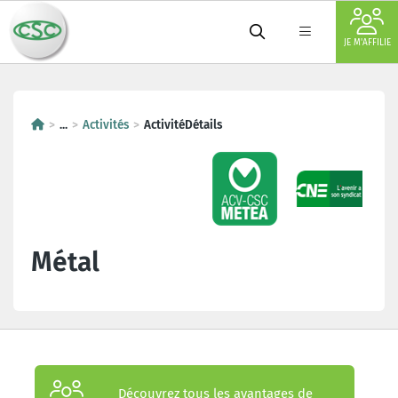
JE M'AFFILIE
...
Activités
ActivitéDétails
Métal
Découvrez tous les avantages de