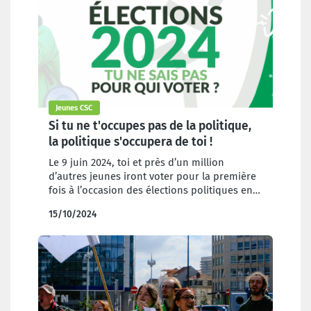
Jeunes CSC
Si tu ne t'occupes pas de la politique,
la politique s'occupera de toi !
Le 9 juin 2024, toi et près d’un million
d’autres jeunes iront voter pour la première
fois à l’occasion des élections politiques en
Belgique. Choisir à quel parti politique
15/10/2024
donner sa voix ne va pas de soi et il n’est pas
toujours facile de faire la part des choses
entre les discours politiques et les mesures
concrètes que proposent les partis.