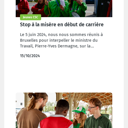
Jeunes CSC
Stop à la misère en début de carrière
Le 5 juin 2024, nous nous sommes réunis à
Bruxelles pour interpeller le ministre du
Travail, Pierre-Yves Dermagne, sur la
précarité des jeunes qui n'ont plus accès aux
15/10/2024
allocations d'insertion.