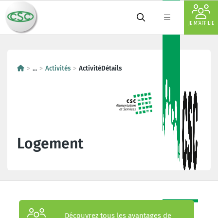
JE M'AFFILIE
...
Activités
ActivitéDétails
Logement
Découvrez tous les avantages de