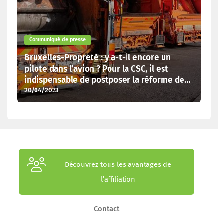
Communiqué de presse
Bruxelles-Propreté : y a-t-il encore un
pilote dans l’avion ? Pour la CSC, il est
indispensable de postposer la réforme des
20/04/2023
collectes.
Découvrez tous les avantages de
l’affiliation
Contact