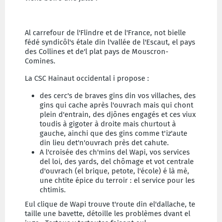
Al carrefour de l'Flindre et de l'France, not bielle
fédé syndicôl's étale din l'vallée de l'Escaut, el pays
des Collines et de'l plat pays de Mouscron-
Comines.
La CSC Hainaut occidental i propose :
des cerc's de braves gins din vos villaches, des
gins qui cache après l'ouvrach mais qui chont
plein d'entrain, des djônes engagés et ces viux
toudis à gigoter à droite mais churtout à
gauche, ainchi que des gins comme t'iz'aute
din lieu det'n'ouvrach près det cahute.
A l'croisée des ch'mins del Wapi, vos services
del loi, des yards, del chômage et vot centrale
d'ouvrach (el brique, petote, l'école) é là mè,
une chtite épice du terroir : el service pour les
chtimis.
Eul clique de Wapi trouve t'route din el'dallache, te
taille une bavette, détoille les problèmes dvant el