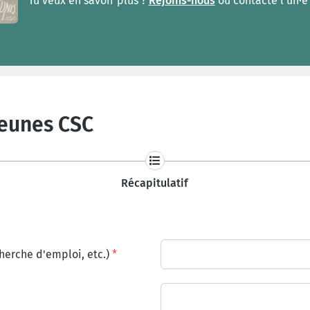
Tu veux en savoir plus ?
Rejoins-nous
ou contacte l'un·e
Jeunes CSC
Récapitulatif
cherche d'emploi, etc.)