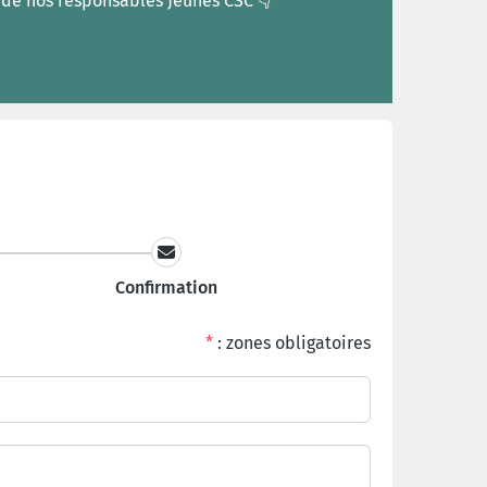
 de nos responsables Jeunes CSC 👇
Confirmation
*
: zones obligatoires