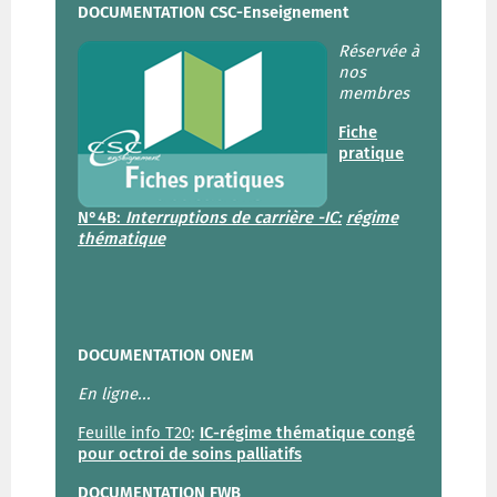
DOCUMENTATION CSC-Enseignement
Réservée à
nos
membres
Fiche
pratique
N°4B:
Interruptions de carrière -IC:
régime
thématique
DOCUMENTATION ONEM
En ligne...
Feuille info T20
:
IC-régime thématique congé
pour octroi de soins palliatifs
DOCUMENTATION FWB