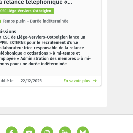
a relance téléphonique «
otisations » à mi-temps et
CSC Liège-Verviers-Ostbelgien
employé.e « Administration des
Temps plein – Durée indéterminée
membres » à mi-temps
issions
a CSC de Liège-Verviers-Ostbelgien lance un
PPEL EXTERNE pour le recrutement d’un.e
ollaborateur.trice responsable de la relance
éléphonique « cotisations » à mi-temps et
mployée « Administration des membres » à mi-
emps pour une durée indéterminée
ublié le 22/12/2025
En savoir plus