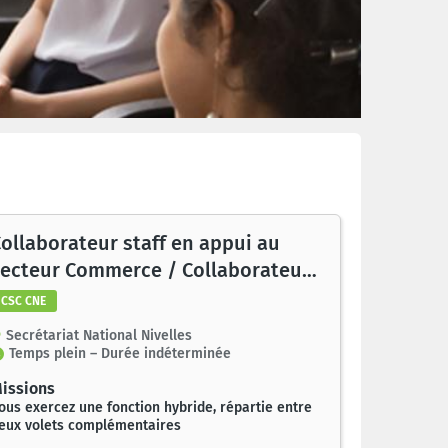
ollaborateur staff en appui au
secteur Commerce / Collaborateur
Administration Siège (autonome)
CSC CNE
Secrétariat National Nivelles
Temps plein – Durée indéterminée
issions
ous exercez une fonction hybride, répartie entre
eux volets complémentaires