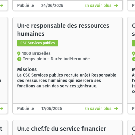
Publié le 24/06/2026
En savoir plus
P
Un·e responsable des ressources
humaines
s
CSC Services publics
1000 Bruxelles
Temps plein – Durée indéterminée
Missions
M
La CSC Services publics recrute un(e) Responsable
A
u
des ressources humaines qui exercera ses
l
fonctions au sein des services généraux.
(
c
Publié le 17/06/2026
En savoir plus
P
t
Un.e chef.fe du service financier
C