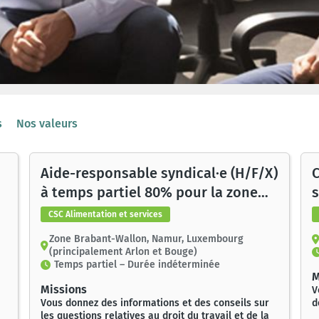
s
Nos valeurs
Aide-responsable syndical·e (H/F/X)
C
à temps partiel 80% pour la zone
Brabant-Wallon, Namur,
CSC Alimentation et services
Luxembourg
Zone Brabant-Wallon, Namur, Luxembourg
(principalement Arlon et Bouge)
Temps partiel – Durée indéterminée
M
Missions
V
Vous donnez des informations et des conseils sur
d
les questions relatives au droit du travail et de la