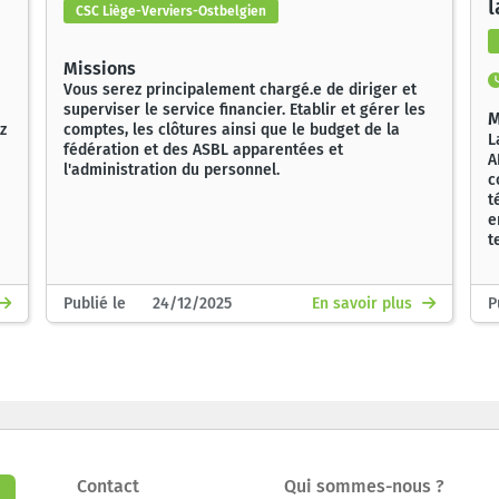
l
CSC Liège-Verviers-Ostbelgien
c
Missions
Vous serez principalement chargé.e de diriger et
superviser le service financier. Etablir et gérer les
M
z
comptes, les clôtures ainsi que le budget de la
L
fédération et des ASBL apparentées et
A
l'administration du personnel.
c
t
e
t
Publié le 24/12/2025
En savoir plus
P
Contact
Qui sommes-nous ?