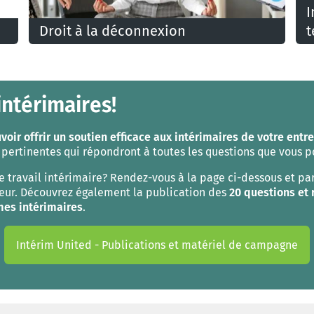
I
Droit à la déconnexion
t
Le travailleur possède le droit de ne pas être
L
connecté à ses outils digitaux professionnels en
i
dehors de ses heures de travail.
l
intérimaires!
voir offrir un soutien efficace aux intérimaires de votre entr
pertinentes qui répondront à toutes les questions que vous pou
e travail intérimaire? Rendez-vous à la page ci-dessous et p
teur. Découvrez également la publication des
20 questions et
mes
intérimaires
.
Intérim United - Publications et matériel de campagne