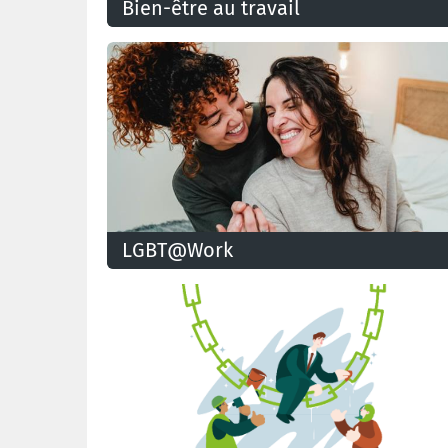
Bien-être au travail
Le bien-être au travail est une notion très large.
Découvrez les règles de sécurité et de santé au
travail que votre employeur doit respecter.
LGBT@Work
La plateforme LGBT@work sert à canaliser les
efforts de la CSC pour un lieu de travail inclusif et
de l’émancipation des travailleurs·euses LGBT.