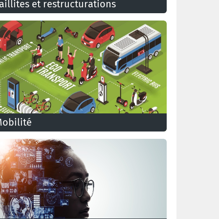
aillites et restructurations
aillite? Restructuration? Quels sont les droits des
ravailleurs? Comment les défendre?
obilité
a mobilité en entreprise est l'une de nos priorités
u son impact sur la santé, l'environnement, le
evenu, la cohésion sociale et la qualité de vie