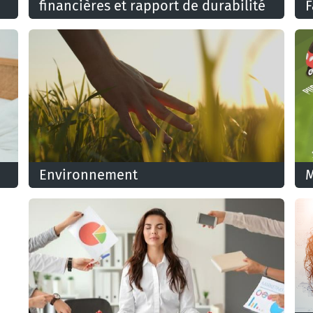
financières et rapport de durabilité
F
Indispensable pour comprendre votre entreprise:
F
l'information économique et financière (IEF) et les
t
informations en matière de durabilité
Environnement
M
La thématique de l'environnement relève en grande
L
partie de la compétence des Régions
v
r