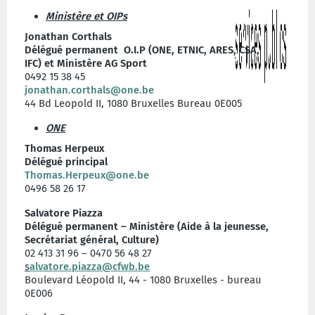
Ministère et OIPs
Jonathan Corthals
Délégué permanent O.I.P (ONE, ETNIC, ARES, CSA,
IFC)
et Ministère AG Sport
0492 15 38 45
jonathan.corthals@one.be
44 Bd Leopold II, 1080 Bruxelles Bureau 0E005
ONE
Thomas Herpeux
Délégué principal
Thomas.Herpeux@one.be
0496 58 26 17
Salvatore Piazza
Délégué permanent –
Ministère (Aide à la jeunesse,
Secrétariat général, Culture)
02 413 31 96 – 0470 56 48 27
s
alvatore.piazza@cfwb.be
Boulevard Léopold II, 44 - 1080 Bruxelles - bureau
0E006