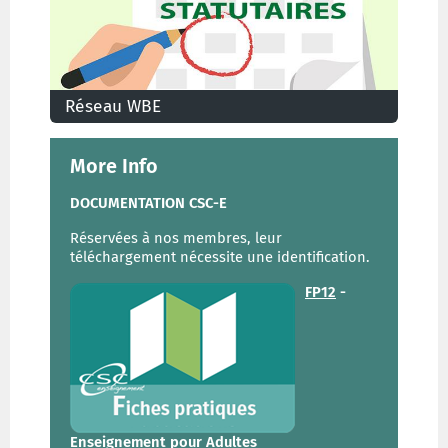
Réseau WBE
Conditions et procédure pour accéder à la a
nomination à titre définitif dans le réseau WBE
(Wallonie-Bruxelles Enseignement) organisé par
More Info
la FWB
DOCUMENTATION CSC-E
Réservées à nos membres, leur
téléchargement nécessite une identification.
FP12
-
Enseignement pour Adultes