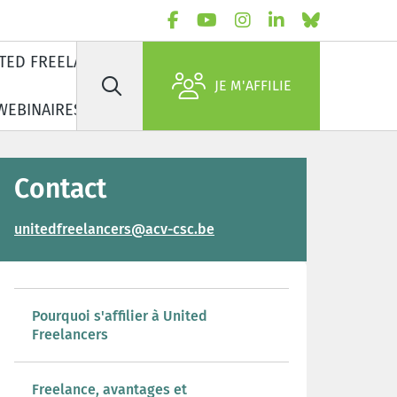
TED FREELANCERS
À PROPOS DE NOUS
JE M'AFFILIE
Rechercher
WEBINAIRES
Contact
unitedfreelancers@acv-csc.be
Pourquoi s'affilier à United
Freelancers
Freelance, avantages et