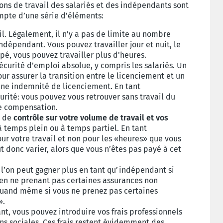
ions de travail des salariés et des indépendants sont
ompte d’une série d’éléments:
il. Légalement, il n'y a pas de limite au nombre
ndépendant. Vous pouvez travailler jour et nuit, le
upé, vous pouvez travailler plus d'heures.
écurité d’emploi absolue, y compris les salariés. Un
our assurer la transition entre le licenciement et un
 une indemnité de licenciement. En tant
rité: vous pouvez vous retrouver sans travail du
e compensation.
e de
contrôle sur votre volume de travail
et vos
 à temps plein ou à temps partiel. En tant
r votre travail et non pour les «heures» que vous
t donc varier, alors que vous n’êtes pas payé à cet
e l’on peut gagner plus en tant qu’indépendant si
 en ne prenant pas certaines assurances non
 quand même si vous ne prenez pas certaines
».
nt, vous pouvez introduire vos frais professionnels
ons sociales. Ces frais restent évidemment des