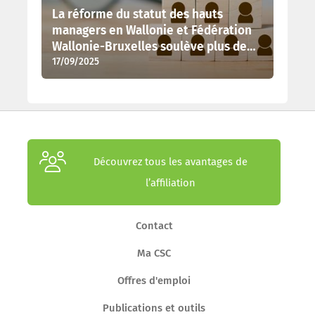
La réforme du statut des hauts
managers en Wallonie et Fédération
Wallonie-Bruxelles soulève plus de
17/09/2025
questions qu’elle n’apporte de
réponses
Découvrez tous les avantages de
l’affiliation
Contact
Ma CSC
Offres d'emploi
Publications et outils