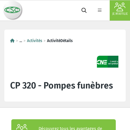
JE M'AFFILIE
...
Activités
ActivitéDétails
CP 320 - Pompes funèbres
Découvrez tous les avantages de