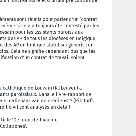
t d’un fonctionnaire et d’un simple contrat de
éléments sont réunis pour parler d’un ‘contrat
 même si cela a toujours été contesté par les
césain pour les assistants paroissiaux –
nts des AP de tous les diocèses en Belgique,
t des AP en tant que statut sui generis ; en
clos. Cela ne signifie cependant pas que les
ification d’un contrat de travail soient
ité catholique de Louvain (KULeuven) a
tants paroissiaux. Dans le livre-rapport de
als bedienaar van de eredienst ? (Rik Torfs
roit civil sont analysés en détail.
ticle ‘De identiteit van de
ollationes’.