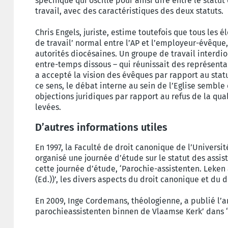
spécifique qui oscille pour ainsi dire entre le statu
travail, avec des caractéristiques des deux statuts.
Chris Engels, juriste, estime toutefois que tous les 
de travail’ normal entre l’AP et l’employeur-évêque,
autorités diocésaines. Un groupe de travail interdio
entre-temps dissous – qui réunissait des représenta
a accepté la vision des évêques par rapport au statu
ce sens, le débat interne au sein de l’Eglise semble 
objections juridiques par rapport au refus de la qual
levées.
D’autres informations utiles
En 1997, la Faculté de droit canonique de l’Univers
organisé une journée d’étude sur le statut des assis
cette journée d’étude, ‘Parochie-assistenten. Leken 
(Ed.))’, les divers aspects du droit canonique et du d
En 2009, Inge Cordemans, théologienne, a publié l’ar
parochieassistenten binnen de Vlaamse Kerk’ dans ‘C