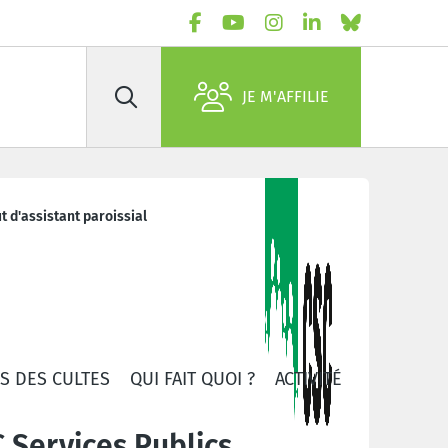
JE M'AFFILIE
Rechercher
t d'assistant paroissial
S DES CULTES
QUI FAIT QUOI ?
ACTIVITÉS
PUBLICAT
 Services Publics,