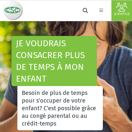
JE M'AFFILIE
JE VOUDRAIS
CONSACRER PLUS
DE TEMPS À MON
ENFANT
Besoin de plus de temps
pour s'occuper de votre
enfant? C'est possible grâce
au congé parental ou au
crédit-temps