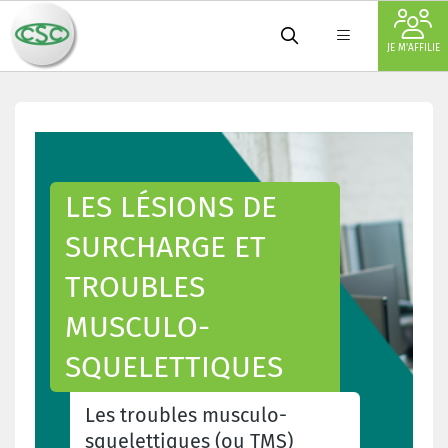
JE M'AFFILIE
LES LÉSIONS DE
SURCHARGE ET
TROUBLES
MUSCULO-
SQUELETTIQUES
Les troubles musculo-
squelettiques (ou TMS)