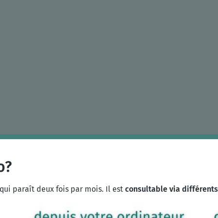
o?
qui paraît deux fois par mois. Il est
consultable via différent