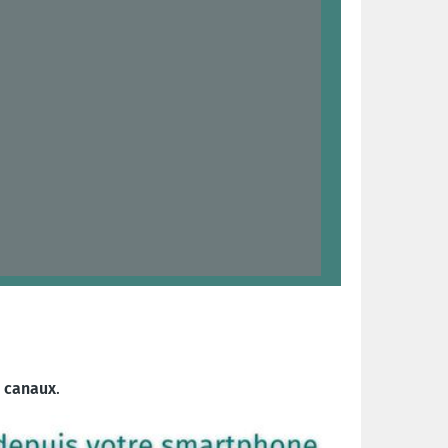
s canaux
.