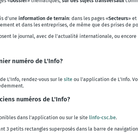
ges «
Dossier
» thématiques,
sur des sujets transversaux
comme 
ais d’une
information de terrain
: dans les pages «
Secteurs
» et
ment et dans les entreprises, de même que des prises de pos
sent le journal, avec de l’actualité internationale, ou encore
nier numéro de L'Info?
de L’Info, rendez-vous sur le
site
ou l’application de L’Info. V
écédemment.
ciens numéros de L'Info?
nibles dans l’application ou sur le site
linfo-csc.be
.
ntant 3 petits rectangles superposés dans la barre de navigatio