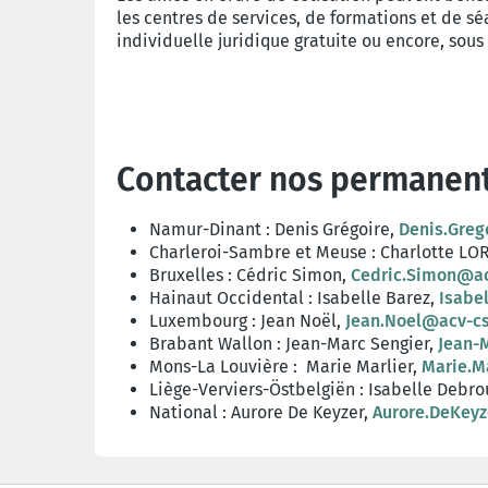
les centres de services, de formations et de sé
individuelle juridique gratuite ou encore, sou
Contacter nos permanen
Namur-Dinant : Denis Grégoire,
Denis.Greg
Charleroi-Sambre et Meuse : Charlotte LO
Bruxelles : Cédric Simon,
Cedric.Simon@ac
Hainaut Occidental : Isabelle Barez,
Isabe
Luxembourg : Jean Noël,
Jean.Noel@acv-c
Brabant Wallon : Jean-Marc Sengier,
Jean-
Mons-La Louvière : Marie Marlier,
Marie.M
Liège-Verviers-Östbelgiën : Isabelle Debr
National : Aurore De Keyzer,
Aurore.DeKey