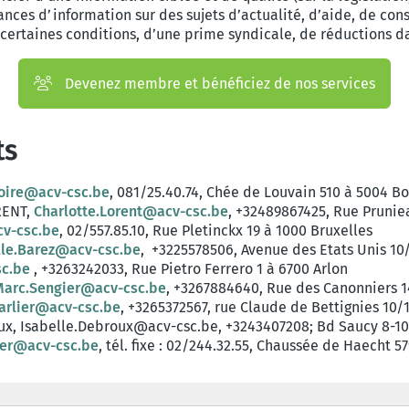
ances d’information sur des sujets d’actualité, d’aide, de cons
s certaines conditions, d’une prime syndicale, de réductions 
Devenez membre et bénéficiez de nos services
ts
oire@acv-csc.be
, 081/25.40.74, Chée de Louvain 510 à 5004 B
RENT,
Charlotte.Lorent@acv-csc.be
, +32489867425, Rue Prunie
v-csc.be
, 02/557.85.10, Rue Pletinckx 19 à 1000 Bruxelles
lle.Barez@acv-csc.be
, +3225578506, Avenue des Etats Unis 10
sc.be
, +3263242033, Rue Pietro Ferrero 1 à 6700 Arlon
Marc.Sengier@acv-csc.be
, +3267884640, Rue des Canonniers 1
arlier@acv-csc.be
, +3265372567, rue Claude de Bettignies 10/
oux, Isabelle.Debroux@acv-csc.be, +3243407208; Bd Saucy 8-10
zer@acv-csc.be
, tél. fixe : 02/244.32.55, Chaussée de Haecht 