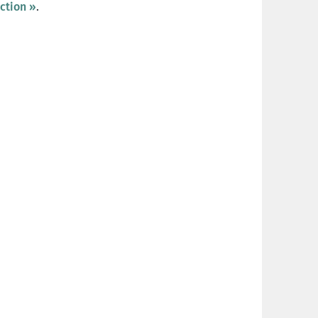
ction »
.