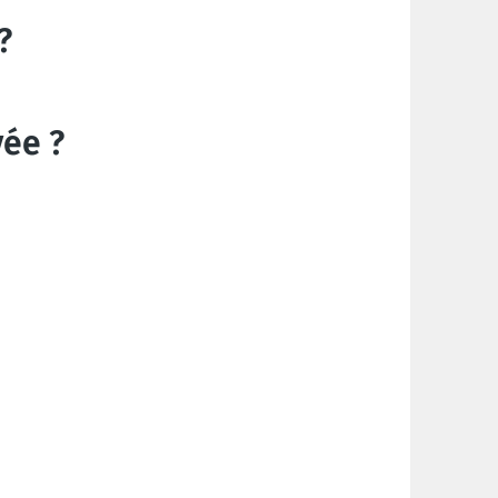
?
yée ?