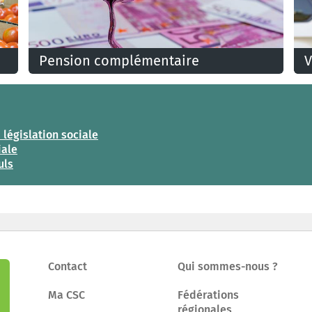
Pension complémentaire
V
Parmi les «extras» dont l’employeur ou le secteur
C
peuvent faire bénéficier les travailleurs figure la
e
pension complémentaire.
a
 législation sociale
iale
uls
Contact
Qui sommes-nous ?
Ma CSC
Fédérations
régionales