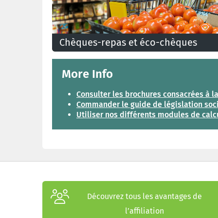
Chèques-repas et éco-chèques
Le chèque-repas et éco-chèque sont devenus des
avantages extralégaux importants pour beaucoup
de travailleurs. Que peut-on acheter avec ceux-ci?
More Info
Consulter les brochures consacrées à la
Commander le guide de législation soc
Utiliser nos différents modules de calc
Découvrez tous les avantages de
l’affiliation