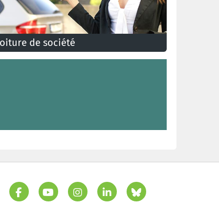
oiture de société
ertains travailleurs reçoivent comme avantage
xtralégal une voiture de société qu’ils peuvent
ussi utiliser pour leurs déplacements privés.