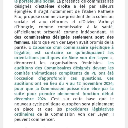
le portefeuille social
. La présence de commissaires
désignés d’
extrême droite
a été par ailleurs
épinglée. Il s’agit notamment de l’italien Raffaele
Fito, proposé comme vice-président de la cohésion
sociale et aux réformes et d’Olivier Varhelyi
d’Hongrie, comme commissaire à la santé,
officiellement présenté comme indépendant.
11
des commissaires désignés seulement sont des
femmes
, alors que von der Leyen avait promis de la
parité. «
L’absence d'un commissaire spécifique à
l'égalité, est contraire ce qu'indiquaient les
orientations politiques de Mme von der Leyen
»,
dénoncent les organisations féministes.
Les
auditions des Commissaires désignés devant les
comités thématiques compétents du PE ont été
l’occasion d’approfondir ces questions. Ces
auditions ont eu lieu du 4 au 12 novembre 2024,
pour que la Commission puisse être élue par la
suite pour prendre pleinement fonction début
décembre 2024
. C’est sur cette base que le
nouveau cycle politique européen sera pleinement
en place et que les
procédures législatives
ordinaires
de la Commission von der Leyen II
peuvent commencer.