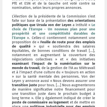
PfE et ESN et de la Gauche ont voté contre sa
nomination, selon leurs propres annonces.
L’élection de la présidente de la Commission s’est
faite sur base de la présentation
des orientations
politiques que Ursula von der Leyen
a intitulé «
Le
choix de l’Europe - Un nouveau plan pour une
prospérité et une compétitivité durables de
l’Europe
». Celles-ci contiennent notamment une
proposition de «
Feuille de route pour des emplois
de qualité
» qui « soutiendra des salaires
équitables, de bonnes conditions de travail [...],
notamment en augmentant la couverture des
négociations collectives » et « des initiatives
examinant l'impact de la numérisation sur le
monde du travail
, de la gestion de l'IA au télétravail
et à l'impact d'une culture du « toujours en action
» sur la santé mentale des personnes. Von der
Leyen y annonce aussi « Nous devons assurer une
transition juste
pour tous. [...] Nous augmenterons
de manière significative notre financement pour
une transition juste dans le prochain budget à
long terme ». Elle y également indiqué de créer le
poste de commissaire au logement
et de mettre en
place une
politique industrielle pour des emplois