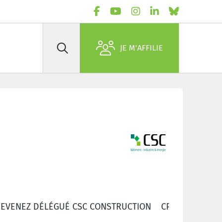
JE M'AFFILIE
Rechercher
EVENEZ DÉLÉGUÉ CSC CONSTRUCTION
CP 200 - EMP