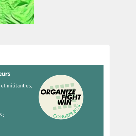
eurs
et militant·es,
s ;