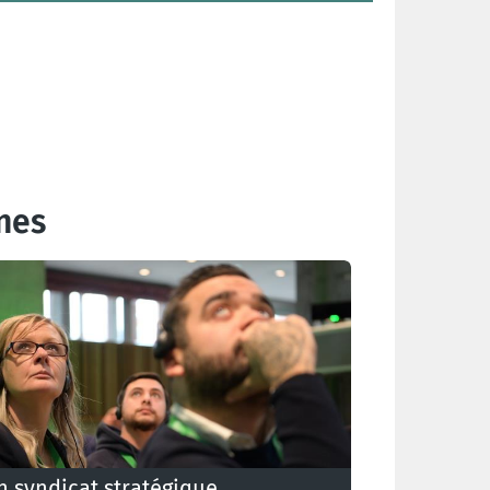
nes
n syndicat stratégique