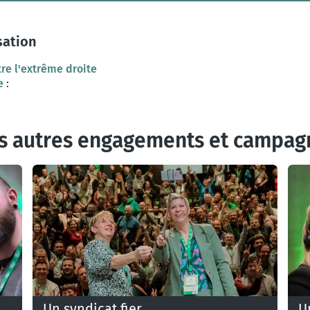
sation
re l'extrême droite
e
:
s autres engagements et campag
Un syndicat fier
U