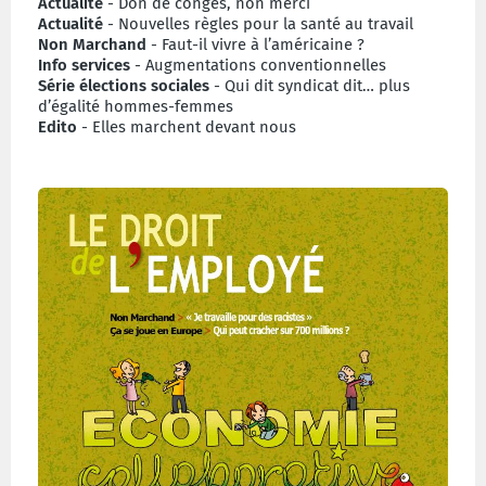
Actualité
- Don de congés, non merci
Actualité
- Nouvelles règles pour la santé au travail
Non Marchand
- Faut-il vivre à l’américaine ?
Info
services
- Augmentations conventionnelles
Série élections sociales
- Qui dit syndicat dit… plus
d’égalité hommes-femmes
Edito
- Elles marchent devant nous