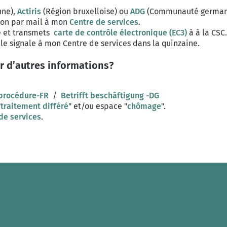
nne),
Actiris
(Région bruxelloise) ou
ADG
(Communauté germanop
tion par mail à mon
Centre de services
.
e et transmets
carte de contrôle électronique (EC3)
à à la CSC
e le signale à mon Centre de services dans la quinzaine.
r d’autres informations?
 procédure-FR
/
Betrifft beschâftigung -DG
"
traitement différé
" et/ou espace "
chômage
".
de services
.