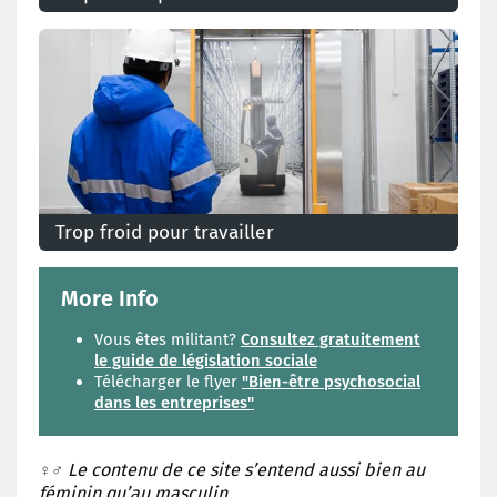
La loi protège les travailleurs contre des conditions
de travail malsaines ou inconfortables dues à la
chaleur.
Trop froid pour travailler
Quand fait-il trop froid pour travailler et que doit
faire l'employeur en cas de froid excessif?
More Info
Vous êtes militant?
Consultez gratuitement
le guide de législation sociale
Télécharger le flyer
"Bien-être psychosocial
dans les entreprises"
Le contenu de ce site s’entend aussi bien au
♀️♂️
féminin qu’au masculin.