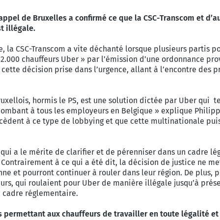
'appel de Bruxelles a confirmé ce que la CSC-Transcom et d’au
t illégale.
ce, la CSC-Transcom a vite déchanté lorsque plusieurs partis po
s 2.000 chauffeurs Uber » par l’émission d’une ordonnance pro
 cette décision prise dans l’urgence, allant à l’encontre des p
uxellois, hormis le PS, est une solution dictée par Uber qui 
ncombant à tous les employeurs en Belgique » explique Philipp
èdent à ce type de lobbying et que cette multinationale puiss
ui a le mérite de clarifier et de pérenniser dans un cadre lég
ntrairement à ce qui a été dit, la décision de justice ne met 
ne et pourront continuer à rouler dans leur région. De plus, 
eurs, qui roulaient pour Uber de manière illégale jusqu’à pré
un cadre réglementaire.
 permettant aux chauffeurs de travailler en toute légalité e