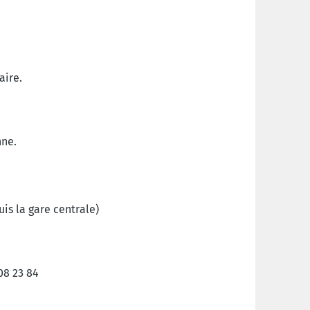
aire.
nne.
is la gare centrale)
08 23 84