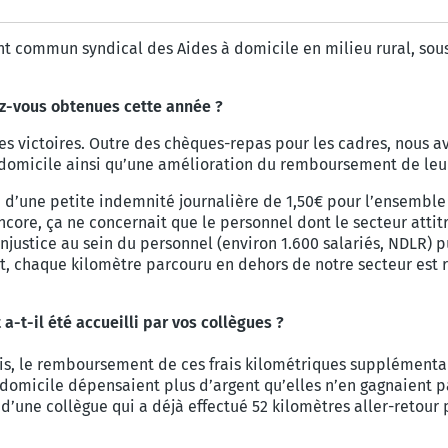
ont commun syndical des Aides à domicile en milieu rural, sou
vez-vous obtenues cette année ?
des victoires. Outre des chèques-repas pour les cadres, nous a
omicile ainsi qu’une amélioration du remboursement de leurs
e d’une petite indemnité journalière de 1,50€ pour l’ensemble 
encore, ça ne concernait que le personnel dont le secteur attit
injustice au sein du personnel (environ 1.600 salariés, NDLR) 
et, chaque kilomètre parcouru en dehors de notre secteur est r
t-il été accueilli par vos collègues ?
puis, le remboursement de ces frais kilométriques supplémenta
 à domicile dépensaient plus d’argent qu’elles n’en gagnaient 
s d’une collègue qui a déjà effectué 52 kilomètres aller-retou
.