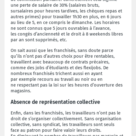
une
perte de salaire de 30% (salaires bruts,
sursalaires
pour heures tardives, les chèques
repas et
autres primes) pour travailler
1h30 en plus, en 6 jours
au lieu de 5, en ce
compris le dimanche. Les horaires
ne sont
connus que 5 jours ouvrables à l’avance,
les
congés d’ancienneté et le droit à 8 weekends
libres
par an sont supprimés, etc.
On sait aussi que les franchisés, sans doute
parce
qu’ils n’ont pas d’autres choix pour
être rentables,
travaillent avec beaucoup
de contrats précaires,
comme des jobs
d’étudiants et des flexijobs. De
nombreux
franchisés trichent aussi en ayant
par
exemple recours au travail au noir ou en
ne
respectant pas la loi sur les heures d’ouverture
des
magasins.
Absence de représentation
collective
Enfin, dans les franchisés, les travailleurs
n’ont pas le
droit de s’organiser collectivement.
Sans organisation
collective, sans
syndicat, les travailleurs sont seuls
face
au patron pour faire valoir leurs droits.
En
diminuant le nombre de travailleurs par
magasin et