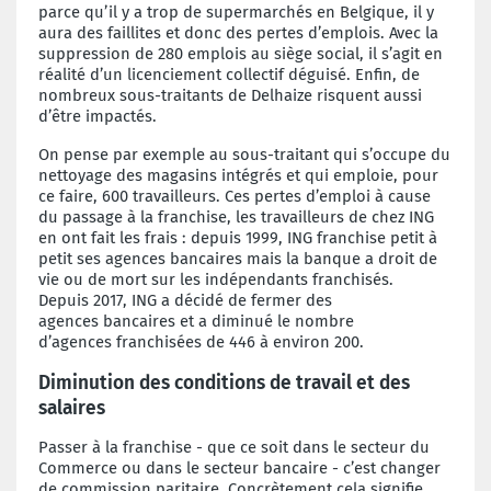
parce qu’il y a trop de supermarchés
en Belgique, il y
aura des faillites
et donc des pertes d’emplois. Avec la
suppression
de 280 emplois au siège social, il
s’agit en
réalité d’un licenciement collectif
déguisé. Enfin, de
nombreux sous-traitants
de Delhaize risquent aussi
d’être impactés.
On pense par exemple au sous-traitant qui
s’occupe du
nettoyage des magasins intégrés
et qui emploie, pour
ce faire, 600 travailleurs.
Ces pertes d’emploi à cause
du
passage à la franchise, les travailleurs de
chez ING
en ont fait les frais : depuis 1999,
ING franchise petit à
petit ses agences bancaires
mais la banque a droit de
vie ou de
mort sur les indépendants franchisés.
Depuis
2017, ING a décidé de fermer des
agences
bancaires et a diminué le nombre
d’agences
franchisées de 446 à environ 200.
Diminution des conditions de
travail et des
salaires
Passer à la franchise - que ce soit dans le
secteur du
Commerce ou dans le secteur
bancaire - c’est changer
de commission
paritaire. Concrètement cela signifie