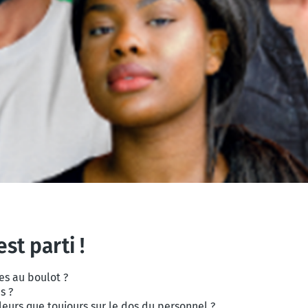
st parti !
es au boulot ?
s ?
leurs que toujours sur le dos du personnel ?