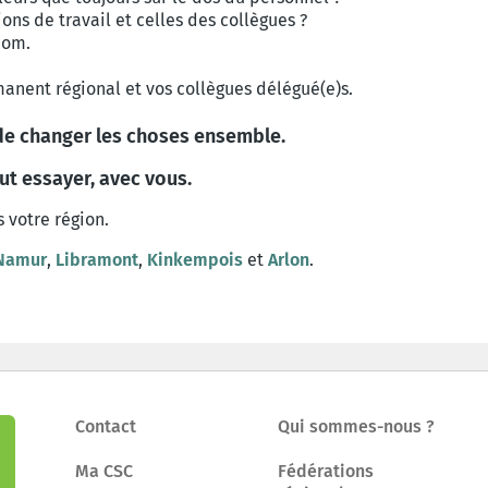
ns de travail et celles des collègues ?
com.
nent régional et vos collègues délégué(e)s.
 de changer les choses ensemble.
ut essayer, avec vous.
 votre région.
Namur
,
Libramont
,
Kinkempois
et
Arlon
.
Contact
Qui sommes-nous ?
Ma CSC
Fédérations